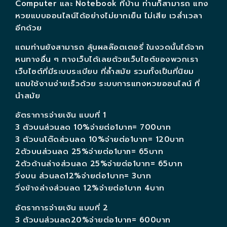
Computer และ Notebook ที่บ้าน ท่านก็สามารถ แทง
หวยแบบออนไลน์ได้อย่างไม่ยากเย็น ไม่เสีย เวล่ำเวลา
อีกด้วย
แถมท่านยังสามารถ ลุ้นผลล๊อตเตอรี่ ในงวดนั้นได้จาก
หนทางอื่น ๆ ทางเว็บได้เลยด้วยเว็บไซต์ของพวกเรา
เว็บไซต์ที่มีระบบระเบียบ ที่ล้ำสมัย รวมทั้งเป็นที่นิยม
แถมใช้งานง่ายเร็วด้วย ระบบการแทงหวยออนไลน์ ที่
นำสมัย
อัตราการจ่ายเงิน แบบที่ 1
3 ตัวบนส่วนลด 10%จ่ายต่อ1บาn= 700บาท
3 ตัวบนโต๊ดส่วนลด 10%จ่ายต่อ1บาท= 120บาท
2ตัวบนส่วนลด 25%จ่ายต่อ1บาn= 65บาท
2ตัวด้านล่างส่วนลด 25%จ่ายต่อ1บาท= 65บาท
วิ่งบน ส่วนลด12%จ่ายต่อ1บาท= 3บาท
วิ่งข้างล่างส่วนลด 12%จ่ายต่อ1บาn 4บาท
อัตราการจ่ายเงิน แบบที่ 2
3 ตัวบนส่วนลด20%จ่ายต่อ1บาn= 600บาท