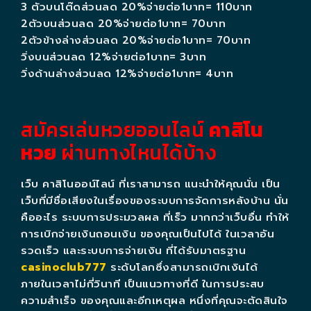
3 ตัวบนโต๊ดส่วนลด 20%จ่ายต่อ1บาท= 110บาท
2ตัวบนส่วนลด 20%จ่ายต่อ1บาn= 70บาท
2ตัวข้างล่างส่วนลด 20%จ่ายต่อ1บาท= 70บาท
วิ่งบนส่วนลด 12%จ่ายต่อ1บาn= 3บาท
วิ่งด้านล่างส่วนลด 12%จ่ายต่อ1บาn= 4บาท
สมัครเล่นหวยออนไลน์
คาสิโน
หวย
ผ่านทางไหนได้บ้าง
เว็บ คาสิโนออน์ไลน์ ที่เราสามารถ แนะนำให้คุณนั่น เป็น
เว็บที่มีชื่อเสียงในเรื่องของระบบการจัดการหลังบ้าน นั่น
คืออะไร ระบบการประมวลผล ที่เร็ว มากกว่าเว็บอื่น ทำให้
การเบิกจ่ายเงินถอนเงิน ของคุณเป็นไปได้ ในเวลาอัน
รวดเร็ว และระบบการจ่ายเงิน ที่ได้รับมาตรฐาน
casinoclub777
ระดับโลกซึ่งสามารถเบิกเงินได้
ภายในเวลาไม่กี่วินาที เป็นแนวทางที่ดี ในการประสบ
ความสำเร็จ ของคุณและอีกเหตุผล หนึ่งที่คุณจะตัดสินใจ