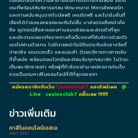
โนออนไลน์ที่มีความสามารถในการบริการที่ทันสมัย และมี
เกมที่พร้อมให้บริการแก่สมาชิกมากมาย ให้การซัพพอร์ท
และการสนับสนุนจากโบนัสฟรี เครดิตฟรี และโปรโมชั่นที่
เรียกได้ว่าลดแลกแจกแถมกันไม่อั้น มาส่งตรงถึงหน้ามือ
ถือ อุปกรณ์สื่อสารของท่านแบบอิสระและส่วนตัวที่สุด
และมีความปลอดภัยจากการทั้งเว็บตรงที่ให้บริการด้วยตัว
เองไม่ผ่านตัวแทน ไม่มีนายหน้าไม่มีรับประกันเงินรางวัลที่
จ่ายจริง แถมรวดเร็ว และแม่นยำ ด้วยบริการทางการเงิน
ที่ล้ำสมัย พร้อมตอบโจทย์และต้อนรับทุกๆสมาชิก ไม่ว่าจะ
เป็นสมาชิกรายเก่า หรือผู้ที่กำลังจะเข้ามาสมัครภายในเว็บ
ตรงเว็บเกมคาสิโนออนไลน์ที่ดีที่สุดของเรา
สมัครสมาชิกกับเว็บ
Casinoclub7
แอดไลน์เลย
:
@
Line
:
casinoclub7
คลิ๊กเลย !!!!!!!
ข่าวเพิ่มเติม
คาสิโนออนไลน์เอสเอ
July 1, 2022