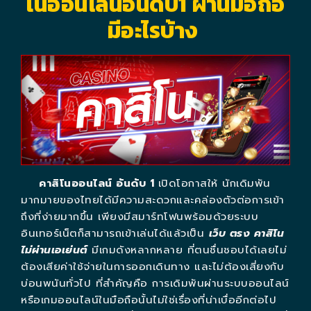
โนออนไลน์อันดับ1 ผ่านมือถือ
มีอะไรบ้าง
คาสิโนออนไลน์ อันดับ 1
เปิดโอกาสให้ นักเดิมพัน
มากมายของไทยได้มีความสะดวกและคล่องตัวต่อการเข้า
ถึงที่ง่ายมากขึ้น เพียงมีสมาร์ทโฟนพร้อมด้วยระบบ
อินเทอร์เน็ตก็สามารถเข้าเล่นได้แล้วเป็น
เว็บ ตรง คาสิโน
ไม่ผ่านเอเย่นต์
มีเกมดังหลากหลาย ที่ตนชื่นชอบได้เลยไม่
ต้องเสียค่าใช้จ่ายในการออกเดินทาง และไม่ต้องเสี่ยงกับ
บ่อนพนันทั่วไป ที่สำคัญคือ การเดิมพันผ่านระบบออนไลน์
หรือเกมออนไลน์ในมือถือนั้นไม่ใช่เรื่องที่น่าเบื่ออีกต่อไป