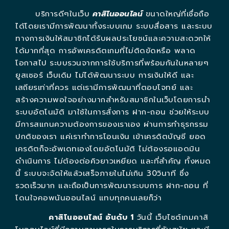
บริการดีๆใน
เว็บ
คาสิโนออนไลน์
ขนาดใหญ่ที่เชื่อถือ
ได้โดยเรามีการพัฒนาทั้งระบบเกม ระบบสื่อสาร และระบบ
ทางการเงินให้สมาชิกได้รับผลประโยชน์และความสะดวกให้
ได้มากที่สุด การอัพเครดิตเกมที่ไม่ติดขัดหรือ พลาด
โอกาสไป
ระบบรวนจากการใช้บริการที่พร้อมกันในหลายๆ
ยูสเซอร์ เว็บเดิม ไม่ได้พัฒนาระบบ การเงินให้ดี และ
เสถียรเท่าที่ควร แต่เรามีการพัฒนาที่ตอบโจทย์ และ
สร้างความพอใจอย่างมากสำหรับสมาชิกในเว็บโดยการนำ
ระบบอัตโนมัติ มาใช้ในการสั่งการ ฝาก-ถอน ช่วยให้ระบบ
มีการสแกนความต้องการของเราเอง ผ่านการทำธุรกรรม
ปกติของเรา แค่เราทำการโอนเงิน เข้าเครดิตบัญชี ยอด
เครดิตก็จะอัพเดทเองโดยอัตโนมัติ ไม่ต้องรอแอดมิน
ดำเนินการ ไม่ต้องต่อคิวยาวเหยียด และที่สำคัญ ทั้งหมด
นี้ ระบบจะจัดให้แล้วเสร็จภายในไม่เกิน 30วินาที ซึ่ง
รวดเร็วมาก และถือเป็นการพัฒนาระบบการ ฝาก-ถอน ที่
โดนใจคอพนันออนไลน์ แทบทุกคนเล
ยก็ว่า
คาสิโนออนไลน์ อันดับ 1
วันนี้ เว็บไซต์เกมคาสิ