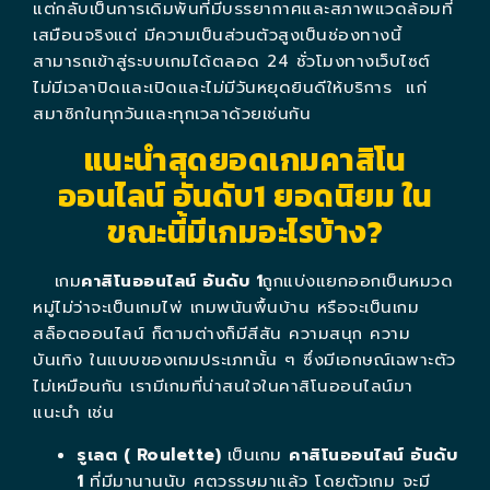
แต่กลับเป็นการเดิมพันที่มีบรรยากาศและสภาพแวดล้อมที่
เสมือนจริงแต่ มีความเป็นส่วนตัวสูงเป็นช่องทางนี้
สามารถเข้าสู่ระบบเกมได้ตลอด 24 ชั่วโมงทางเว็บไซต์
ไม่มีเวลาปิดและเปิดและไม่มีวันหยุดยินดีให้บริการ แก่
สมาชิกในทุกวันและทุกเวลาด้วยเช่นกัน
แนะนำสุดยอดเกมคาสิโน
ออนไลน์ อันดับ1 ยอดนิยม ใน
ขณะนี้มีเกมอะไรบ้าง?
เกม
คาสิโนออนไลน์ อันดับ 1
ถูกแบ่งแยกออกเป็นหมวด
หมู่ไม่ว่าจะเป็นเกมไพ่ เกมพนันพื้นบ้าน หรือจะเป็นเกม
สล็อตออนไลน์ ก็ตามต่างก็มีสีสัน ความสนุก ความ
บันเทิง ในแบบของเกมประเภทนั้น ๆ ซึ่งมีเอกษณ์เฉพาะตัว
ไม่เหมือนกัน เรามีเกมที่น่าสนใจในคาสิโนออนไลน์มา
แนะนำ เช่น
รูเลต ( Roulette)
เป็นเกม
คาสิโนออนไลน์ อันดับ
1
ที่มีมานานนับ ศตวรรษมาแล้ว โดยตัวเกม จะมี