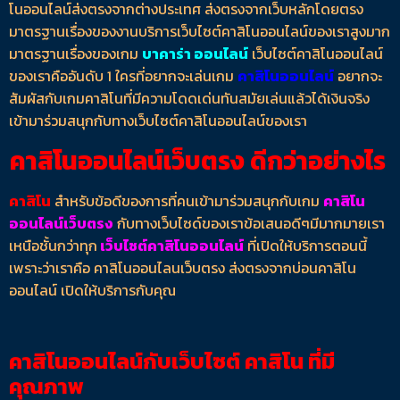
โนออนไลน์ส่งตรงจากต่างประเทศ ส่งตรงจากเว็บหลักโดยตรง
มาตรฐานเรื่องของงานบริการเว็บไซต์คาสิโนออนไลน์ของเราสูงมาก
มาตรฐานเรื่องของเกม
บาคาร่า ออนไลน์
เว็บไซต์คาสิโนออนไลน์
ของเราคืออันดับ 1 ใครที่อยากจะเล่นเกม
คาสิโนออนไลน์
อยากจะ
สัมผัสกับเกมคาสิโนที่มีความโดดเด่นทันสมัยเล่นแล้วได้เงินจริง
เข้ามาร่วมสนุกกับทางเว็บไซต์คาสิโนออนไลน์ของเรา
คาสิโนออนไลน์เว็บตรง ดีกว่าอย่างไร
คาสิโน
สำหรับข้อดีของการที่คนเข้ามาร่วมสนุกกับเกม
คาสิโน
ออนไลน์เว็บตรง
กับทางเว็บไซด์ของเราข้อเสนอดีๆมีมากมายเรา
เหนือชั้นกว่าทุก
เว็บไซต์คาสิโนออนไลน์
ที่เปิดให้บริการตอนนี้
เพราะว่าเราคือ
คาสิโนออนไลนเว็บตรง
ส่งตรงจากบ่อนคาสิโน
ออนไลน์ เปิดให้บริการกับคุณ
คาสิโนออนไลน์กับเว็บไซต์ คาสิโน ที่มี
คุณภาพ