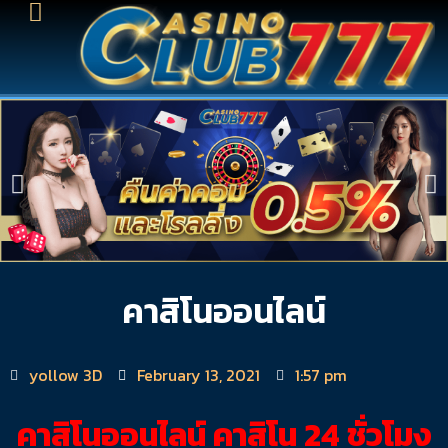
คาสิโนออนไลน์
yollow 3D
February 13, 2021
1:57 pm
คาสิโนออนไลน์ คาสิโน 24 ชั่วโมง