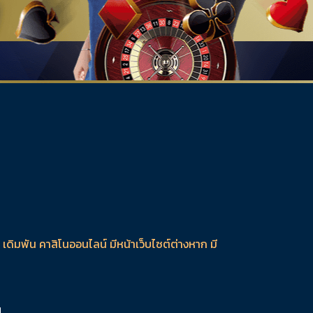
ง เดิมพัน คาสิโนออนไลน์ มีหน้าเว็บไซต์ต่างหาก มี