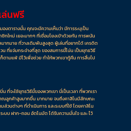
เล่นฟรี
ุณมองตารางนั้น คุณจะมีความเห็นว่า มีการระบุเป็น
กใหม่ เยอะมากๆ ที่เชื่อมโยงเข้าด้วยกัน การพนัน
มากมาย ที่วางเดิมพันสูงสุด ผู้เล่นที่อยากได้ เครดิต
่วน ที่แจ่มกระจ่างที่สุด ของสมการนี้โน่น เป็นยุทธวิธี
ก็ตามแพ้ มีไว้เพื่อช่วย ทำให้พวกเขากู้คืน การสิ้นไป
่น ที่จะใช้ยุทธวิธีนี้ของพวกเขา นี่เป็นเวลา ที่พวกเรา
าณลูกค้าสูงมากขึ้น มากมาย จนถึงคาสิโนมีลักษณะ
การตามส่วนต่างๆ ที่ดำเนินการ และระบบที่ใช้ โดยคาสิโน
 ระบบ ฝาก-ถอน อัตโนมัต ได้รับความมั่นใจ และ ไว้