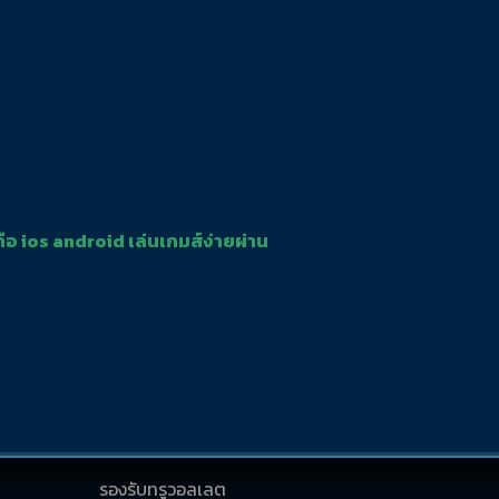
ถือ ios android เล่นเกมส์ง่ายผ่าน
รองรับทรูวอลเลต