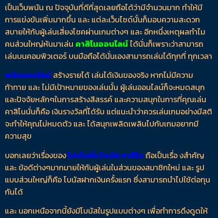
เป็นเว็บพนัน ณ ปัจจุบันที่ดีที่สุดเลยถือได้ว่ามีจำนวนมาก ทำให้มี
การแข่งขันเพิ่มมากขึ้น และ แต่ละเว็บไซด์นั้นก็มอบความสะดวก
สบายให้กับผู้เล่นเสี่ยงโชคผ่านเกมต่างๆ และ อีกหนึ่งเหตุผลทำไม
คนส่วนใหญ่หันมาเล่น
คาสิโนออนไลน์
ได้นั่นก็เพราะว่าสามารถ
เล่นบนคอมพิวเตอร์ บนมือถือได้นั่นเองสามารถเล่นได้ทุกที่ ทุกเวลา
พนันออนไลน์
สร้างรายได้ เล่นได้เงินของจริง หากไม่มีความ
ท้าทาย และ ไม่มีเป้าหมายของเล่นนั้น ผู้เล่นออนไลน์ก็จะหมดสนุก
และปัจจัยหลักๆในการสร้างสีสรรค์ และความสนุกในการที่คุณเล่น
คาสิโนนั่นก็คือ เงินรางวัลที่ได้รับ แต่แนะนำว่าควรเล่นเกมอย่างมีสติ
จะทำให้คุณไม่หมดตัว และ ได้สนุกเพลิดเพลินไปกับเกมอยากมี
ความสุข
บอกเลยว่าเรื่องของ
โปรโมชั่น โบนัส คาสิโน
ถือเป็นเรื่อ งสำคัญ
และ ข้อดีต่างๆมากมายให้กับผู้เล่นในส่วนของสมาชิกใหม่ และ รูป
แบบส่วนใหญ่ก็คือ โบนัสฝากเงินครั้งแรก ซึ่งสามารถนำไปใช้ต่อทุน
กันได้
และ นอกเหนือจากนี้ยังมีโบนัสในรูปแบบต่างๆ เพื่อทำการดึงดูดให้