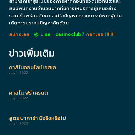
สามารถเข้าสู่ระบบของการฝากถอนที่รวดเร็วทันใจและ
ยังมีพนักงานจำนวนมากที่มีการให้บริการผู้เล่นอย่าง
รวดเร็วพร้อมกับการแก้ไขปัญหาสถานการณ์หากผู้เล่น
เกิดการประสบปัญหาอีกด้วย
สมัครเลย
:
@ Line
:
casinoclub7
คลิ๊กเลย !!!!!!!
ข่าวเพิ่มเติม
คาสิโนออนไลน์เอสเอ
July 1, 2022
คาสิโน ฟรี เครดิต
July 1, 2022
สูตร บาคาร่า มีจริงหรือไม่
July 1, 2022