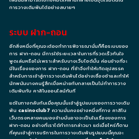
การวางเดิมพันได้อย่างสบายๆ
ระบบ ฝาก-ถอน
อีกสิ่งหนึ่งที่คุณจะต้องทำการพิจารณานั่นก็คือระบบของ
การ ฝาก-ถอน มีการใช้ระยะเวลาในการที่รวดเร็วทันใจ
พูดเล่นหรือไม่เพราะสำหรับบางเว็บไซต์นั้น ค่อนข้างที่จะ
มีในเรื่องของการ ฝาก-ถอน ที่ช้าจึงทำให้เกิดอุปสรรค
สำหรับการเข้าสู่การวางเดิมพันได้อย่างเชื่องช้าและทำให้
นักพนันบางคนรู้สึกเบื่อหน่ายกับกลายเป็นไม่ทำการวาง
เดิมพันกับ คาสิโนออนไลน์ทันที
แต่ในทางกลับกันเมื่อคุณนั้นเข้าสู่รูปแบบของการวางเดิม
พัน
casinoclub7
ความมั่นคงอย่างหนึ่งที่ทาง คาสิโน
เว็บตรงหลายคนมองข้ามนั่นอาจจะเป็นในเรื่องของการ
ฝาก-ถอน อย่างที่เราได้ทำการกล่าวมา แต่เมื่อไหร่ก็ตาม
ที่คุณเข้าสู่การบริการในการวางเดิมพันรูปแบบนี้คุณจะ