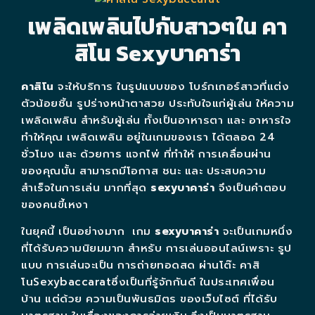
เพลิดเพลินไปกับสาวๆใน คา
สิโน Sexyบาคาร่า
คาสิโน
จะให้บริการ ในรูปแบบของ โบร์กเกอร์สาวที่แต่ง
ตัวน้อยชิ้น รูปร่างหน้าตาสวย ประทับใจแก่ผู้เล่น ให้ความ
เพลิดเพลิน สำหรับผู้เล่น ทั้งเป็นอาหารตา และ อาหารใจ
ทำให้คุณ เพลิดเพลิน อยู่ในเกมของเรา ได้ตลอด 24
ชั่วโมง และ ด้วยการ แจกไพ่ ที่ทำให้ การเคลื่อนผ่าน
ของคุณนั้น สามารถมีโอกาส ชนะ และ ประสบความ
สำเร็จในการเล่น มากที่สุด
sexyบาคาร่า
จึงเป็นคำตอบ
ของคนขี้เหงา
ในยุคนี้ เป็นอย่างมาก เกม
sexyบาคาร่า
จะเป็นเกมหนึ่ง
ที่ได้รับความนิยมมาก สำหรับ การเล่นออนไลน์เพราะ รูป
แบบ การเล่นจะเป็น การถ่ายทอดสด ผ่านโต๊ะ คาสิ
โนSexybaccaratซึ่งเป็นที่รู้จักกันดี ในประเทศเพื่อน
บ้าน แต่ด้วย ความเป็นพันธมิตร ของเว็บไซต์ ที่ได้รับ