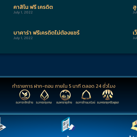
คาสิโน ฟรี เครดิต
ส
July 1, 2022
Ju
บาคาร่า ฟรีเครดิตไม่ต้องแชร์
เ
July 1, 2022
Ju
ทำรายการ ฝาก-ถอน ภายใน 5 นาที ตลอด 24 ชั่วโมง