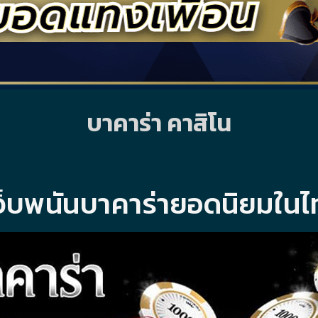
บาคาร่า คาสิโน
ว็บพนันบาคาร่ายอดนิยมในไท