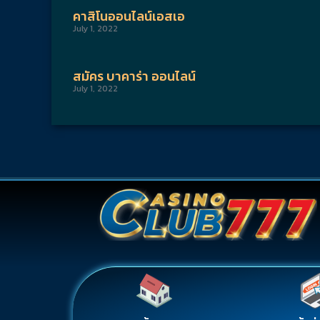
คาสิโนออนไลน์เอสเอ
July 1, 2022
สมัคร บาคาร่า ออนไลน์
July 1, 2022