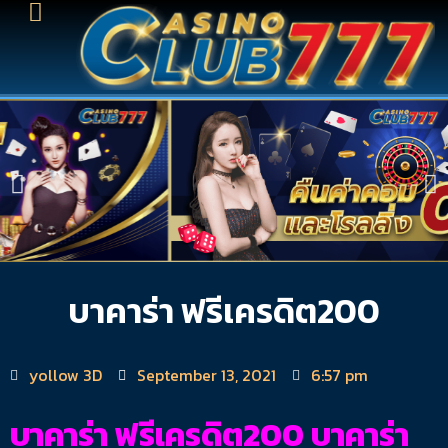
บาคาร่า ฟรีเครดิต200
yollow 3D
September 13, 2021
6:57 pm
บาคาร่า ฟรีเครดิต200 บาคาร่า