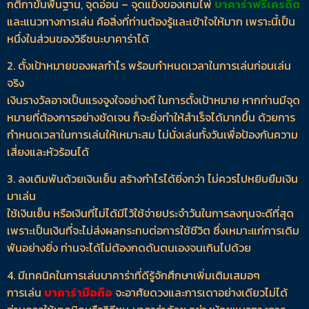
กติกาขั้นพื้นฐาน, จุดอ่อน – จุดแข็งของเกมไพ่
บาคาร่าฟรีเครดิต
และแนวทางการเล่น คือสิ่งที่ท่านต้องรู้และเข้าใจให้มาก เพราะนี้เป็น
หนึ่งในส่วนของวิธีชนะบาคาร่าได้
2. ตั้งเป้าหมายของผลกำไร พร้อมกำหนดเวลาในการเล่นก่อนเล่น
จริง
เงินรางวัลอาจเป็นแรงจูงใจอย่างดี ในการตั้งเป้าหมาย หากท่านมีจุด
หมายที่ต้องการอย่างชัดเจน ก็จะยิ่งทำให้สำเร็จได้มากขึ้น ด้วยการ
กำหนดเวลาในการเล่นให้เหมาะสม ไม่นั่งเล่นทั้งวันเพื่อป้องกันความ
เสี่ยงและหัวร้อนได้
3. ลงเดิมพันด้วยเงินเย็น สร้างกำไรได้ยิ่งกว่า ไม่ควรไปหยิบยืมเงิน
มาเล่น
ใช้เงินเย็น หรือเงินที่ไม่ได้มีไว้ใช้จ่ายประจำวันในการลงทุนจะดีที่สุด
เพราะเป็นเงินที่จะไม่ส่งผลกระทบต่อการใช้ชีวิต ซึ่งเหมาะแก่การเดิม
พันอย่างยิ่ง ท่านจะได้ไม่ต้องกดดันตนเองจนเกินไปด้วย
4. มีเทคนิคในการเล่นบาคาร่าที่ดีรู้จักศึกษาเพิ่มเติมเสมอๆ
การเล่น
บาคาร่ามือถือ
จะอาศัยดวงและการเดาอย่างเดียวไม่ได้