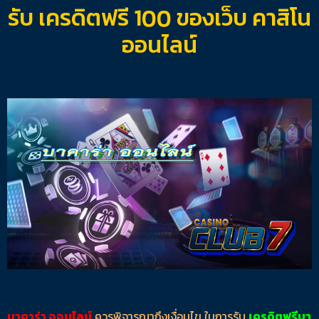
รับ เครดิตฟรี 100 ของเว็บ คาสิโน
ออนไลน์
บาคาร่า ออนไลน์
ควรพิจารณาถึงเงื่อนไข ในการรับ
เครดิตฟรีบา