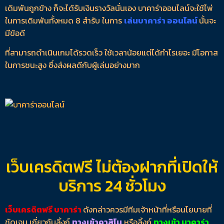
เดิมพันถูกข้าง ก็จะได้รับเงินรางวัลนั่นเอง บาคาร่าออนไลน์จะใช้ไพ่
ในการเดิมพันทั้งหมด 8 สำรับ ในการ
เล่นบาคาร่า ออนไลน์
นั้นจะ
มีข้อดี
ที่สามารถดำเนินเกมได้รวดเร็ว ใช้เวลาน้อยแต่ได้กำไรเยอะ มีโอกาส
ในการชนะสูง ซึ่งส่งผลดีกับผู้เล่นอย่างมาก
เว็บเครดิตฟรี ไม่ต้องฝากที่เปิดให้
บริการ 24 ชั่วโมง
เว็บเครดิตฟรี บาคาร่า
ดังกล่าวควรมีทีมเจ้าหน้าที่หรือนโยบายที่
ชัดเจน เกี่ยวกับลิ้งก์
ทางเข้าคาสิโน
หรือลิ้งก์
ทางเข้า บาคาร่า