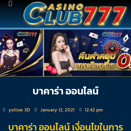
บาคาร่า ออนไลน์
yollow 3D
January 12, 2021
12:42 pm
บาคาร่า ออนไลน์ เงื่อนไขในการ