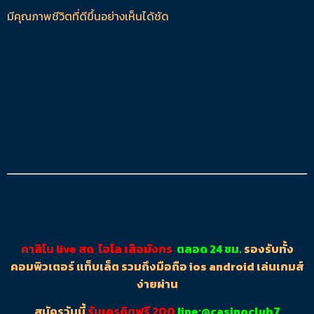
มีคุณภาพชีวิตที่ดีขึ้นอย่างเห็นได้ชัด
คาสิโน live สด ไฮโล เสือมังกร
ตลอด 24 ชม.
รองรับทั้ง
คอมพิวเตอร์ แท็บเล็ต รวมถึงมือถือ ios android เล่นเกมส์
ง่ายผ่าน
สมัครวันนี้
รับเครดิตฟรี 200
line:@casinoclub7