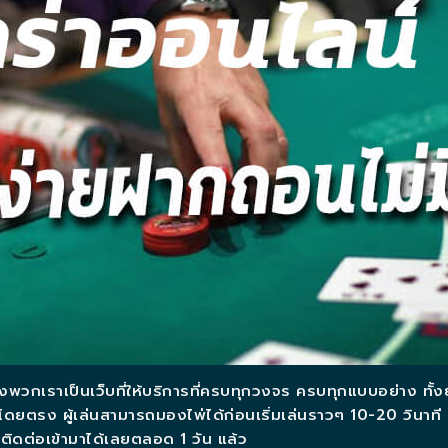
งพวกเราเป็นเว็บที่ให้บริการที่ครบทุกวงจร ครบทุกแบบอย่าง ทั้งย
ยตรง ผู้เล่นสามารถมองไพ่ได้ก่อนเริ่มเล่นราวๆ 10-20 วินาที แถ
ติดต่อเข้ามาได้เลยตลอด 1 วัน แล้ว