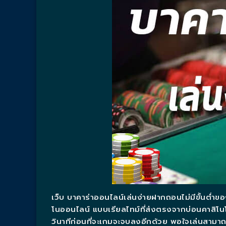
เว็บ บาคาร่าออนไลน์เล่นง่ายฝากถอนไม่มีขั้นต่ำขอ
โนออนไลน์ แบบเรียลไทม์ที่ส่งตรงจากบ่อนคาสิโนโด
วินาทีก่อนที่จะเกมจะจบลงอีกด้วย พอใจเล่นสามาถ