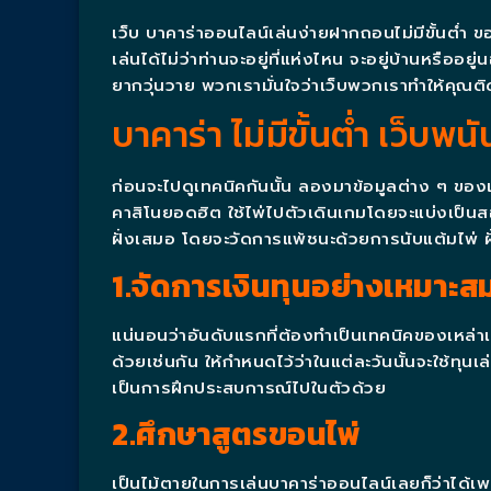
เว็บ บาคาร่าออนไลน์เล่นง่ายฝากถอนไม่มีขั้นต่ำ
เล่นได้ไม่ว่าท่านจะอยู่ที่แห่งไหน จะอยู่บ้านหรืออ
ยากวุ่นวาย พวกเรามั่นใจว่าเว็บพวกเราทำให้คุณต
บาคาร่า ไม่มีขั้นต่ำ เว็บ
ก่อนจะไปดูเทคนิคกันนั้น ลองมาข้อมูลต่าง ๆ ของเว
คาสิโนยอดฮิต ใช้ไพ่ไปตัวเดินเกมโดยจะแบ่งเป็นสองฝั
ฝั่งเสมอ โดยจะวัดการแพ้ชนะด้วยการนับแต้มไพ่ ฝั่
1.จัดการเงินทุนอย่างเหมาะสม บ
แน่นอนว่าอันดับแรกที่ต้องทำเป็นเทคนิคของเหล่าเซ
ด้วยเช่นกัน ให้กำหนดไว้ว่าในแต่ละวันนั้นจะใช้ทุนเ
เป็นการฝึกประสบการณ์ไปในตัวด้วย
2.ศึกษาสูตรขอนไพ่
เป็นไม้ตายในการเล่นบาคาร่าออนไลน์เลยก็ว่าได้เ