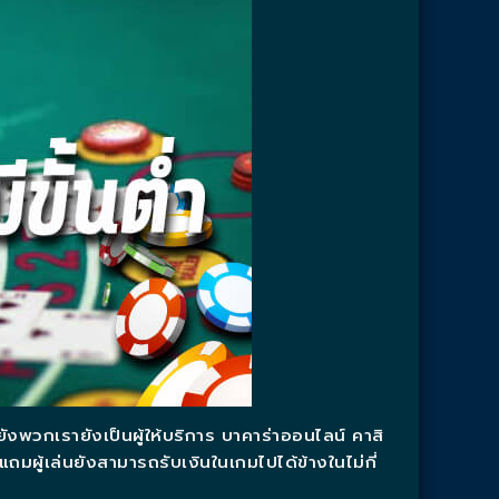
ังพวกเรายังเป็นผู้ให้บริการ บาคาร่าออนไลน์ คาสิ
มผู้เล่นยังสามารถรับเงินในเกมไปได้ข้างในไม่กี่