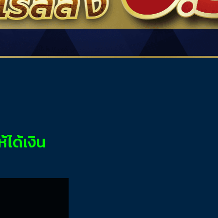
้ได้เงิน