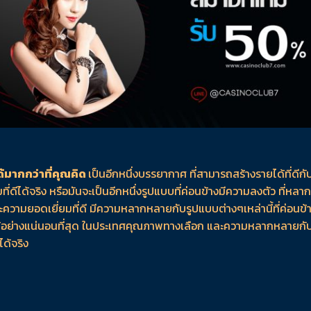
ด้มากกว่าที่คุณคิด
เป็นอีกหนึ่งบรรยากาศ ที่สามารถสร้างรายได้ที่ดีกับส
ีได้จริง หรือมันจะเป็นอีกหนึ่งรูปแบบที่ค่อนข้างมีความลงตัว ที่หลากหลา
มยอดเยี่ยมที่ดี มีความหลากหลายกับรูปแบบต่างๆเหล่านี้ที่ค่อนข้างม
ด้อย่างแน่นอนที่สุด ในประเทศคุณภาพทางเลือก และความหลากหลายกับสิ่งท
ด้จริง