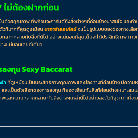
 ไม่ต้องฝากก่อน
ต็มไปด้วยคุณภาพ ที่พร้อมจะการันตีถึงสิ่งต่างๆที่ค่อนข้างน่าสนใจ และทำ
ัวที่มากที่สุดดูเหมือน
บาคาร่าออนไลน์
จะเป็นรูปแบบของช่องทางเลือ
มหลากหลายกับสิ่งที่ดีได้ อย่างแน่นอนที่สุดเต็มจะได้ประสิทธิภาพ ทางเ
ย่างแน่นอนเลยทีเดียว
ารลงทุน Sexy Baccarat
ร่า
ที่ดูเหมือนเป็นประสิทธิภาพคุณภาพและช่องทางที่ค่อนข้าง มีความห
 และเป็นตัวเลือกของการลงทุน ที่ยอดเยี่ยมกับสิ่งที่ค่อนข้างเหมาะสมแ
ุณภาพและความหลากหลาย กับสิ่งต่างๆเหล่านี้ได้อย่างลงตัวที่สุด เท่าที่จะ