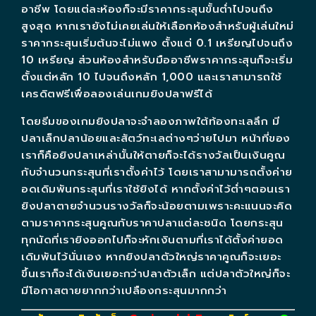
อาชีพ โดยแต่ละห้องก็จะมีราคากระสุนขั้นต่ำไปจนถึง
สูงสุด หากเรายังไม่เคยเล่นให้เลือกห้องสำหรับผู้เล่นใหม่
ราคากระสุนเริ่มต้นจะไม่แพง ตั้งแต่ 0.1 เหรียญไปจนถึง
10 เหรียญ ส่วนห้องสำหรับมืออาชีพราคากระสุนก็จะเริ่ม
ตั้งแต่หลัก 10 ไปจนถึงหลัก 1,000 และเราสามารถใช้
เครดิตฟรีเพื่อลองเล่นเกมยิงปลาฟรีได้
โดยธีมของเกมยิงปลาจะจำลองภาพใต้ท้องทะเลลึก มี
ปลาเล็กปลาน้อยและสัตว์ทะเลต่างๆว่ายไปมา หน้าที่ของ
เราก็คือยิงปลาเหล่านั้นให้ตายก็จะได้รางวัลเป็นเงินคูณ
กับจำนวนกระสุนที่เราตั้งค่าไว้ โดยเราสามามารถตั้งค่าย
อดเดิมพันกระสุนที่เราใช้ยิงได้ หากตั้งค่าไว้ต่ำๆตอนเรา
ยิงปลาตายจำนวนรางวัลก็จะน้อยตามเพราะคะแนนจะคิด
ตามราคากระสุนคูณกับราคาปลาแต่ละชนิด โดยกระสุน
ทุกนัดที่เรายิงออกไปก็จะหักเงินตามที่เราได้ตั้งค่ายอด
เดิมพันไว้นั่นเอง หากยิงปลาตัวใหญ่ราคาคูณก็จะเยอะ
ขึ้นเราก็จะได้เงินเยอะกว่าปลาตัวเล็ก แต่ปลาตัวใหญ่ก็จะ
มีโอกาสตายยากกว่าเปลืองกระสุนมากกว่า