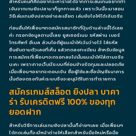
สำหรับคนที่คิดอยากจะหารายได้จากการเล่นเกมอยากทำ
เงินจากเกมยิงปลามาก็ถูกทางแล้ว เพราะวันนี้จะมาสอน
วิธีเล่นเกมยิงปลาอย่างละเอียด เล่นยังไงให้ได้เงินจริง
ก่อนอื่นให้เพื่อนๆกดสมัครสมาชิกที่ปุ่มด้านล่างนี้ได้เลย
ค่ะ กรอกข้อมูลตามนี้เลย ยูสเซอร์เนม รหัสผ่าน เบอร์
โทรศัพท์ อีเมล ส่วนไอดีผู้แนะนำให้เว้นว่างไว้ ใส่รหัส
ยืนยันตามตัวเลขที่เห็น แล้วกดลงทะเบียน สำหรับข้อมูล
การสมัครที่เพื่อนๆจะกรอกลงไปนั้นแนะนำให้ใส่ตามจริง
นะคะ เพราะทางเว็บมีระบบที่ค่อนข้างรัดกุมและปลอดภัย
เมื่อเพื่อนๆอยากจะถอนเงิน ชื่อผู้ใช้และชื่อบัญชีธนาคาร
นั้นต้องตรงกันค่ะระบบจึงจะอนุมัติในการทำรายการ
สมัครเกมส์สล็อต ยิงปลา บาคา
ร่า รับเครดิตฟรี 100% ของทุก
ยอดฝาก
สำหรับวิธีการเล่นเกมยิงปลานั้นก็ง่ายๆเลย เมื่อเพื่อนๆ
ได้กดเล่นก็จะมีหน้าต่างให้เลือกสำหรับมือใหม่หรือมือ