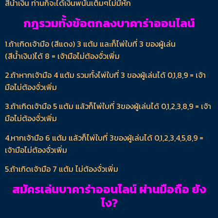
สีน้ำเงิน ท่านก็จะได้เงินพนันเต็มๆไม่มีหัก
กฎรวมทั้งข้อตกลงบาคาร่าออนไลน์
1.ถ้าเกิดเจ้ามือ (สีแดง) 3 แต้ม และก็ไพ่ใบที่ 3 ของผู้เล่น
(สีน้ำเงิน)ได้ 8 = เจ้ามือไม่ต้องจั่วเพิ่ม
2.ถ้าหากเจ้ามือ 4 แต้ม รวมทั้งไพ่ใบที่ 3 ของผู้เล่นได้ 0,1,8,9 = เจ้า
มือไม่ต้องจั่วเพิ่ม
3.ถ้าเกิดเจ้ามือ 5 แต้ม แล้วก็ไพ่ใบที่ 3ของผู้เล่นได้ 0,1,2,3,8,9 = เจ้า
มือไม่ต้องจั่วเพิ่ม
4.หากเจ้ามือ 6 แต้ม แล้วก็ไพ่ใบที่ 3ของผู้เล่นได้ 0,1,2,3,4,5,8,9 =
เจ้ามือไม่ต้องจั่วเพิ่ม
5.ถ้าเกิดเจ้ามือ 7 แต้ม ไม่ต้องจั่วเพิ่ม
สมัครเล่นบาคาร่าออนไลน์ ผ่านมือถือ ยัง
ไง?