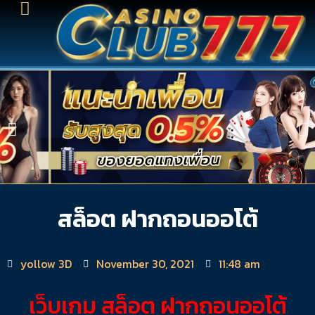
สล็อต ฝากถอนออโต้
yollow 3D
November 30, 2021
11:48 am
เว็บเกม สล็อต ฝากถอนออโต้