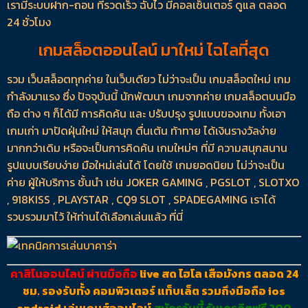
เรามีระบบฝาก-ถอน ที่รวดเร็ว ฉับไว มีคอลเซ็นเตอร์ ดูแล ตลอด
24 ชั่วโมง
เกมสล็อตออนไลน์ มาใหม่ ไฉไลที่สุด
รวม เว็บสล็อตทุกค่าย ในเว็บเดียว ไม่ว่าจะเป็น เกมสล็อตใหม่ เกม
กำลังมาแรง ซึ่ง ปัจจุบันนี้ นักพัฒนา เกมจากค่าย เกมสล็อตบนมือ
ถือ ต่าง ๆ ก็ได้มี การคิดค้น และ ปรับปรุง รูปแบบของเกม ทั้งเอา
เกมเก่า มาปัดฝุ่นใหม่ ให้สนุก ตื่นเต้น ท้าทาย ได้เงินรางวัลง่าย
มากกว่าเดิม หรือจะเป็นการคิดค้น เกมใหม่ๆ ที่มี ความสนุกสนาน
รูปแบบเรียบง่าย มือใหม่เล่นได้ โดยใช้ เกมยอดนิยม ไม่ว่าจะเป็น
ค่าย ผู้ให้บริการ ชั้นนำ เช่น JOKER GAMING , PGSLOT , SLOTXO
, 918KISS , PLAYSTAR , CQ9 SLOT , SPADEGAMING เราได้
รวบรวมมาไว้ ให้ท่านได้เลือกเล่นแล้ว ที่นี่
คาสิโนออนไลน์ ผ่านมือถือ
live สด ไฮโล เสือมังกร ตลอด 24
ชม. รองรับทั้ง คอมพิวเตอร์ แท็บเล็ต
รวมถึงมือถือ ios