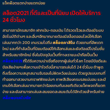
แจ็คพ๊อตแตกง่ายแตกบ่อย
สล็อต2021 ที่ดีและเป็นที่นิยม เปิดให้บริการ
24 ชั่วโมง
สามารถามัครสมาชิก ฝากเงิน-ถอนเงิน ได้รวดเร็วและต้องมีระบบ
อัตโนมัติต่างๆ และอื่นๆอีกมากมายต้องมีสล็อตออนไลน์ให้เลือก
เล่นมากกว่า 200 เกมรวมไปถึง
สล็อตคาสิโน
ด้วยเกมที่อัพเดท
ใหม่ และที่กำลังเป็นที่นิยมต้องมีให้เลือกเล่นและยังต้องมีโปรโมชั่น
สำหรับสมาชิกใหม่ ซึ่งในปัจจุบันเว็บที่ทางเราแนะนำถือเป็นเว็บ
สล็อต2021
ที่ได้รับความน่าเชื่อถือจากผู้เล่นทั่วโลก โดยมีข้อดีและ
ข้อเสียง่ายๆเพื่อความเข้าใจดังนี้สามารถเล่นได้ 24 ชั่วโมง ถ้าพูด
ถึงเรื่องความสนุกสนานรับรองไม่ผิดหวังแน่นอน ด้วยรูปแบบเกมที่
ทำออกมาสวยงามกราฟฟิคแน่นๆ ภาพสีเสียงครบรสแน่นอน และมี
เกมให้เลือกเล่นมากมายกว่าร้อยเกมกันเลยทีเดียวแจ็คพอตก็แตก
ง่าย และยังสามารถเล่นสะสมยอดสะสมแต้มได้อีกด้วยสำหรับค่าย
สล็อตแจกโบนัส