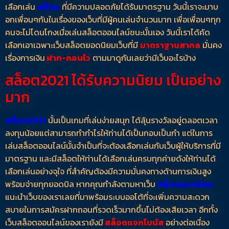
เลือกเล่น
สล็อต
ที่มีความปลอดภัยได้รับมาตรฐาน วันนี้เราจะมาบ
อกเพื่อนๆกันในเรื่องของเว็บที่มีผู้คนเล่นจำนวนมาก เพื่อเพื่อนๆทุก
คนจะไม่โดนโกงเมื่อเล่นสล็อตออนไลน์ชนะนั้นเอง วันนี้เราได้คัด
เลือกเอาเฉพาะเว็บสล็อตยอดนิยมเว็บที่มี
มาตราฐาน
สากล
มั่นคง
เรื่องการเงิน
ฝาก-ถอนไว
ตามมาดูกันเลยว่ามีเว็บอะไรบ้าง
สล็อต2021 ได้รับความนิยม เป็นอย่าง
มาก
สล็อต2021
นั้นเป็นเกมที่เล่นง่ายสนุก ได้ลุ้นรางวัลอยู่ตลอตเวลา
ลงทุนน้อยแต่สามารถทำกำไรให้ท่านได้เป็นกอบเป็นกำ แต่ในการ
เล่นสล็อตออนไลน์นั้นจำเป็นที่จะต้องเลือกเล่นกับเว็บผู้ให้บริการที่มี
มาตรฐาน และมีสล็อตให้ท่านได้เลือกเล่นครบทุกค่ายดังให้ท่านได้
เลือกเล่นอย่างจุใจ ที่สำคัญต้องมีความมั่นคงทางด้านการเงินสูง
พร้อมจ่ายทุกยอดบิล หากคุณกำลังตามหาเว็บ
สล็อตยอดนิยม
แนะนำเว็บของเราเลยที่มาพร้อมระบบออโต้ที่จะเพิ่มความสะดวก
สบายในการสมัครฝากถอนที่รวดเร็วมากขึ้นไม่ต้องเสียเวลา อีกทั้ง
เว็บสล็อตออนไลน์ของเรายังมี
สล็อตแจกโบนัส
อย่างต่อเนื่อง