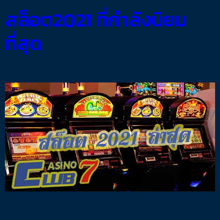
สล็อต2021 ที่กำลังนิยม
ที่สุด