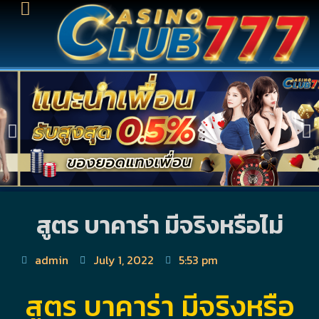
สูตร บาคาร่า มีจริงหรือไม่
admin
July 1, 2022
5:53 pm
สูตร บาคาร่า มีจริงหรือ