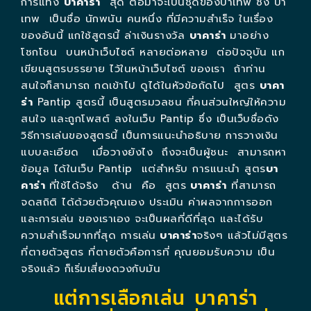
การแทง
บาคาร่า
สุด ต่อมาจะเป็นชุดของป๋าเทพ ซึ่ง ป๋า
เทพ เป็นชื่อ นักพนัน คนหนึ่ง ที่มีความสำเร็จ ในเรื่อง
ของอันนี้ แกใช้สูตรนี้ ล่าเงินรางวัล
บาคาร่า
มาอย่าง
โชกโชน บนหน้าเว็บไซต์ หลายต่อหลาย ต่อปัจจุบัน แก
เขียนสูตรบรรยาย ไว้ในหน้าเว็บไซต์ ของเรา ถ้าท่าน
สนใจก็สามารถ กดเข้าไป ดูได้ในหัวข้อถัดไป สูตร
บาคา
ร่า
Pantip สูตรนี้ เป็นสูตรมวลชน ที่คนส่วนใหญ่ให้ความ
สนใจ และถูกโพสต์ ลงในเว็บ Pantip ซึ่ง เป็นเว็บชื่อดัง
วิธีการเล่นของสูตรนี้ เป็นการแนะนำอธิบาย การวางเงิน
แบบละเอียด เมื่อวางยังไง ถึงจะเป็นผู้ชนะ สามารถหา
ข้อมูล ได้ในเว็บ Pantip แต่สำหรับ การแนะนำ สูตร
บา
คาร่า
ที่ใช้ได้จริง ด้าน คือ สูตร
บาคาร่า
ที่สามารถ
จดสถิติ ได้ด้วยตัวคุณเอง ประเมิน ค่าผลจากการออก
และการเล่น ของเราเอง จะเป็นผลที่ดีที่สุด และได้รับ
ความสำเร็จมากที่สุด การเล่น
บาคาร่า
จริงๆ แล้วไม่มีสูตร
ที่ตายตัวสูตร ที่ตายตัวคือการที่ คุณยอมรับความ เป็น
จริงแล้ว ก็เริ่มเสี่ยงดวงกับมัน
แต่การเลือกเล่น บาคาร่า