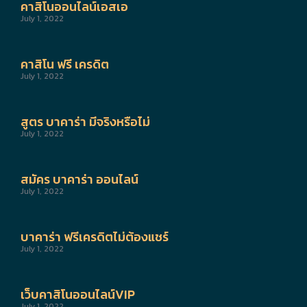
คาสิโนออนไลน์เอสเอ
July 1, 2022
คาสิโน ฟรี เครดิต
July 1, 2022
สูตร บาคาร่า มีจริงหรือไม่
July 1, 2022
สมัคร บาคาร่า ออนไลน์
July 1, 2022
บาคาร่า ฟรีเครดิตไม่ต้องแชร์
July 1, 2022
เว็บคาสิโนออนไลน์VIP
July 1, 2022