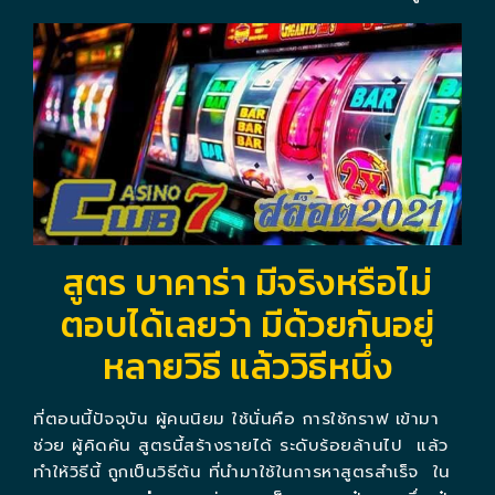
สูตร บาคาร่า มีจริงหรือไม่
ตอบได้เลยว่า มีด้วยกันอยู่
หลายวิธี แล้ววิธีหนึ่ง
ที่ตอนนี้ปัจจุบัน ผู้คนนิยม ใช้นั่นคือ การใช้กราฟ เข้ามา
ช่วย ผู้คิดค้น สูตรนี้สร้างรายได้ ระดับร้อยล้านไป แล้ว
ทำให้วิธีนี้ ถูกเป็นวิธีต้น ที่นำมาใช้ในการหาสูตรสำเร็จ ใน