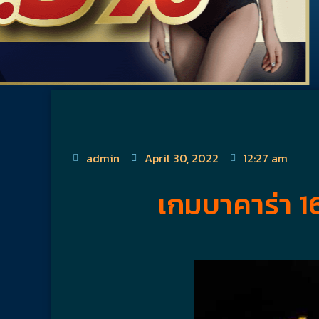
admin
April 30, 2022
12:27 am
เกมบาคาร่า 1