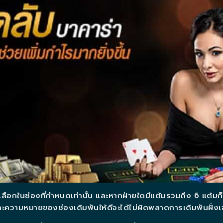
ดเลือกในช่องที่กำหนดเท่านั้น และหากฝ่ายใดมีแต้มรวมถึง 6 แต้มก็
ะความหมายของช่องเดิมพันให้ดีจะได้ไม่ผิดพลาดการเดิมพันฝั่งเจ้า