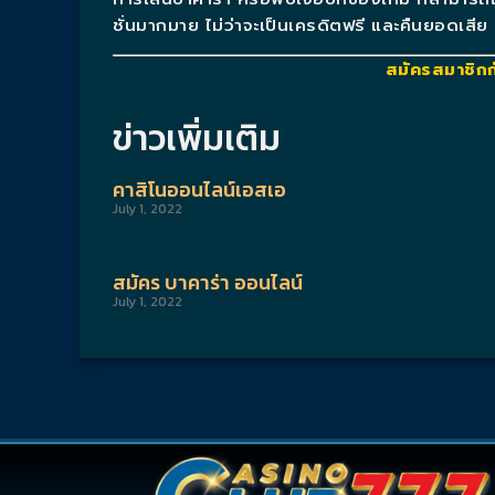
ชั่นมากมาย ไม่ว่าจะเป็นเครดิตฟรี และคืนยอดเสี
สมัครสมาชิกก
ข่าวเพิ่มเติม
คาสิโนออนไลน์เอสเอ
July 1, 2022
สมัคร บาคาร่า ออนไลน์
July 1, 2022