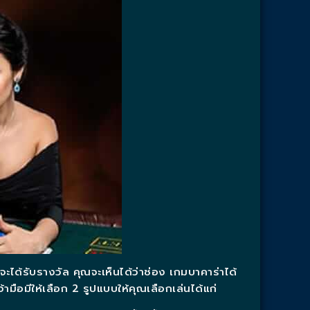
จะได้รับรางวัล คุณจะเห็นได้ว่าช่อง เกมบาคาร่าได้
มือมีให้เลือก 2 รูปแบบให้คุณเลือกเล่นได้แก่