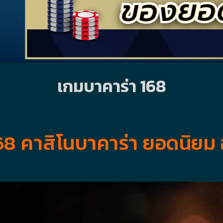
เกมบาคาร่า 168
68 คาสิโนบาคาร่า ยอดนิยม อ