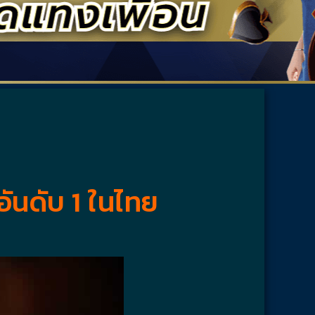
ันดับ 1 ในไทย