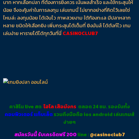
บาท หากเลือกปลา ที่ต้องการยิงควร เน้นผลสำเร็จ และใช้กระสุนให้
น้อย จึงจะคุ้มค่าในการลงทุน เล่นเกมนี้ ไม่ยากอย่างที่คิดไว้เลยใช่
ไหมล่ะ ลงทุนน้อย ได้เงินไว ภาพสวยงาม ใต้ท้องทะเล มีปลาหลาก
หลาย ชนิดให้เลือกยิง เพิ่มกระสุนได้เต็มที่ ยิงมันส์ ได้ตังก์ไว เกม
เล่นง่าย หารายได้ได้ทุกวันที่นี่
CASINOCLUB7
คาสิโน live สด
ไฮโล เสือมังกร
ตลอด 24 ชม. รองรับทั้ง
คอมพิวเตอร์ แท็บเล็ต
รวมถึงมือถือ ios android เล่นเกมส์
ง่ายๆ
สมัครวันนี้ รับเครดิตฟรี 200
line :
@casinoclub7