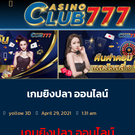
เกมยิงปลา ออนไลน์
yollow 3D
April 29, 2021
1:31 am
เกมยิงปลา ออนไลน์