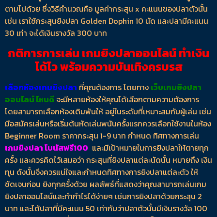
ตามไปด้วย ซึ่งวิธีคำนวณคือ มูลค่ากระสุน x คะแนนของปลาตัวนั้น
เช่น เราใช้กระสุนยิงปลา Golden Dophin 10 นัด และปลามีคะแนน
30 เท่า จะได้เงินรางวัล 300 บาท
กติการการเล่น เกมยิงปลาออนไลน์ ทำเงิน
ได้ไว พร้อมความบันเทิงครบรส
เลือกห้องเกมยิงปลา
ที่คุณต้องการ โดยทาง
เว็บเกมยิงปลา
ออนไลน์ ไหนดี
จะมีหลายห้องให้คุณได้เลือกตามความต้องการ
โดยสามารถเลือกห้องเดิมพันให้ อยู่ในระดับที่เหมาะสมกับผู้เล่น เช่น
มือสมัครเล่นหรือเริ่มต้นหัดเล่นพนันครั้งแรกควรเลือกใช้งานในห้อง
Beginner Room ราคากระสุน 1-9 บาท กำหนด ทิศทางการเล่น
เกมยิงปลา โบนัสฟรี100
และมีเป้าหมายในการยิงปลาให้ตายทุก
ครั้ง และควรคิดไว้เสมอว่า กระสุนที่ยิงปลาแต่ละนัดนั้น หมายถึง เงิน
ทุน ดังนั้นจึงควรแน่ใจและกำหนดทิศทางการยิงปลาแต่ละตัว ให้
ชัดเจนก่อน ยิงทุกครั้งด้วย ผลลัพธ์ที่แสดงว่าคุณสามารถเล่นเกม
ยิงปลาออนไลน์และทำกำไรได้ง่ายๆ เช่นการยิงปลาด้วยกระสุน 2
บาท และได้ปลาที่มีคะแนน 50 เท่ากับว่าปลาตัวนั้นมีเงินรางวัล 100