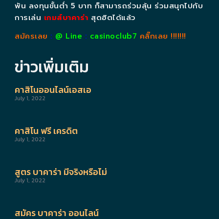
พัน ลงทุนขั้นต่ำ 5 บาท ก็สามารถร่วมลุ้น ร่วมสนุกไปกับ
การเล่น
เกมส์บาคาร่า
สุดฮิตได้แล้ว
สมัครเลย
:
@ Line
:
casinoclub7
คลิ๊กเลย !!!!!!!
ข่าวเพิ่มเติม
คาสิโนออนไลน์เอสเอ
July 1, 2022
คาสิโน ฟรี เครดิต
July 1, 2022
สูตร บาคาร่า มีจริงหรือไม่
July 1, 2022
สมัคร บาคาร่า ออนไลน์