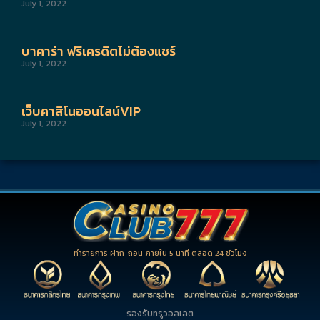
July 1, 2022
บาคาร่า ฟรีเครดิตไม่ต้องแชร์
July 1, 2022
เว็บคาสิโนออนไลน์VIP
July 1, 2022
ทำรายการ ฝาก-ถอน ภายใน 5 นาที ตลอด 24 ชั่วโมง
รองรับทรูวอลเลต