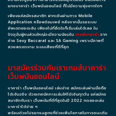
แทงบาคาร่า เว็บพนันออนไลน์ ก็ไม่มีความยุ่งยากใดๆ
เพียงแค่สมัครสมาชิก ฝากเงินผ่านทาง Mobile
Application หรือพร้อมเพย์ หลังจากนั้นรอระบบ
อัพเดทยอดเงิน เพียงไม่กี่อึดใจก็เริ่มเล่นได้เลย ใน
ปัจจุบันผู้คนส่วนใหญ่จะมีความนิยมใน
เกมส์บาคาร่า
จาก
ค่าย Sexy Baccarat และ SA Gaming เพราะมีภาพที่
สวยสดงดงาม ระบบเสียงที่ดีที่สุด
มาสมัครร่วมกับเราเกมส์บาคาร่า
เว็บพนันออนไลน์
บาคาร่า เว็บพนันออนไลน์ เล่นง่าย สมัครเล่นผ่านมือถือ
ได้เงินจริง ด้วยเทคนิคการเล่นให้ได้เงินทุกวัน แค่สมัคร
สมาชิกกับเรา เว็บพนันที่ดีที่สุดในปี 2022 ทดลองเล่น
บาคาร่าได้ง่าย ๆ
พร้อมด้วยโปรแกรมสูตรที่ช่วยเพิ่มโอกาสในการชนะเดิม