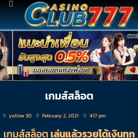
เกมส์สล็อต
yollow 3D
February 2, 2021
4:17 pm
เกมส์สล็อต
เล่นแล้วรวยได้เงินทุก