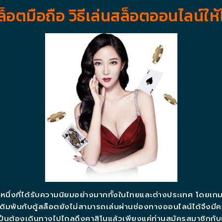
ล็อตมือถือ วิธีเล่นสล็อตออนไลน์ให้ไ
หนึ่งที่ได้รับความนิยมอย่างมากทั้งในไทยและต่างประเทศ โดยเกมส
ิมพันกับตู้สล็อตยังไม่สามารถเล่นผ่านช่องทางออนไลน์ได้จึงมีคว
ำเป็นต้องเดินทางไปไกลถึงคาสิโนแล้วเพียงแค่ท่านสมัครสมาชิกกับ