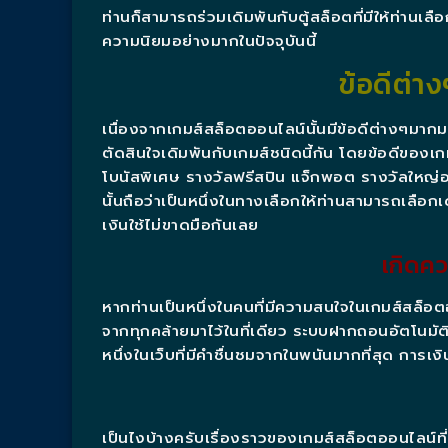
ท่านก็สามารถร่วมเดิมพันกับตู้สล็อตที่มีให้ท่าน
ความนิยมอย่างมากในปัจจุบันนี้
ข้อดีต่า
เนื่องจากเกมส์สล็อตออนไลน์นั้นมีข้อดีต่างๆมากม
ตัดสินใจเดิมพันกับเกมส์ชนิดนี้กัน โดยข้อดีของเก
โบนัสพิเศษ รางวัลฟรีสปิน แจ็กพอต รางวัลใหญ่อย
นั้นถือว่าเป็นหนึ่งในทางเลือกให้ท่านสามารถเลือกเด
เงินใช้ไม่ขาดมือกันเลย
เกิดคว
หากท่านเป็นหนึ่งในคนที่มีความสนใจในเกมส์สล็อต
จากทุกคล้ายมาไว้ในที่เดียว ระบบฝากถอนอัตโนมัต
หนึ่งในเว็บที่มีคำชื่นชมจากในพนันมากที่สุด การเง
เป็นไงบ้างครับเรื่องราวของเกมส์สล็อตออนไลน์ที