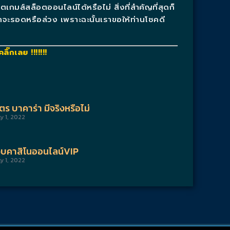
กมส์สล็อตออนไลน์ได้หรือไม่ สิ่งที่สำคัญที่สุดก็
่าจะรอดหรือล่วง เพราะฉะนั้นเราขอให้ท่านโชคดี
คลิ๊กเลย !!!!!!!
ูตร บาคาร่า มีจริงหรือไม่
ly 1, 2022
ว็บคาสิโนออนไลน์VIP
ly 1, 2022