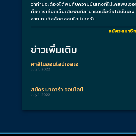
ว่าท่านจะต้องได้พบกับความบันเทิงที่ไม่เคยพบเจอจ
คือการเลือกเว็บเดิมพันที่สามารถเชื่อถือได้นั้น
จากเกมส์สล็อตออนไลน์นะครับ
สมัครสมาชิก
ข่าวเพิ่มเติม
คาสิโนออนไลน์เอสเอ
July 1, 2022
สมัคร บาคาร่า ออนไลน์
July 1, 2022