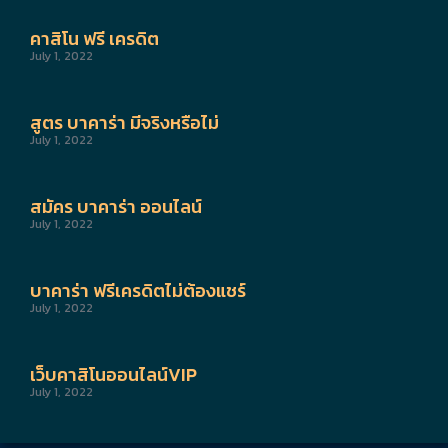
คาสิโน ฟรี เครดิต
July 1, 2022
สูตร บาคาร่า มีจริงหรือไม่
July 1, 2022
สมัคร บาคาร่า ออนไลน์
July 1, 2022
บาคาร่า ฟรีเครดิตไม่ต้องแชร์
July 1, 2022
เว็บคาสิโนออนไลน์VIP
July 1, 2022