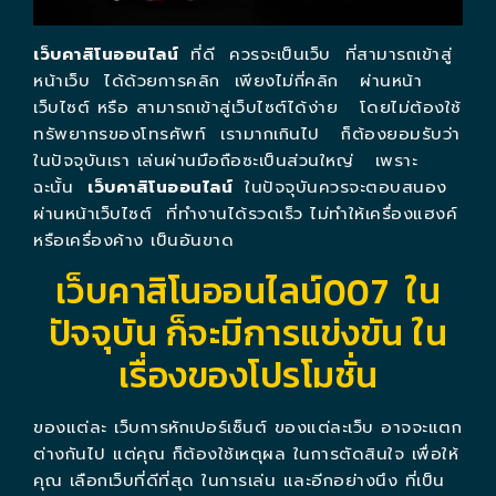
เว็บคาสิโนออนไลน์
ที่ดี ควรจะเป็นเว็บ ที่สามารถเข้าสู่
หน้าเว็บ ได้ด้วยการคลิก เพียงไม่กี่คลิก ผ่านหน้า
เว็บไซต์ หรือ สามารถเข้าสู่เว็บไซต์ได้ง่าย โดยไม่ต้องใช้
ทรัพยากรของโทรศัพท์ เรามากเกินไป ก็ต้องยอมรับว่า
ในปัจจุบันเรา เล่นผ่านมือถือซะเป็นส่วนใหญ่ เพราะ
ฉะนั้น
เว็บคาสิโนออนไลน์
ในปัจจุบันควรจะตอบสนอง
ผ่านหน้าเว็บไซต์ ที่ทำงานได้รวดเร็ว ไม่ทำให้เครื่องแฮงค์
หรือเครื่องค้าง เป็นอันขาด
เว็บคาสิโนออนไลน์007 ใน
ปัจจุบัน ก็จะมีการแข่งขัน ใน
เรื่องของโปรโมชั่น
ของแต่ละ เว็บการหักเปอร์เซ็นต์ ของแต่ละเว็บ อาจจะแตก
ต่างกันไป แต่คุณ ก็ต้องใช้เหตุผล ในการตัดสินใจ เพื่อให้
คุณ เลือกเว็บที่ดีที่สุด ในการเล่น และอีกอย่างนึง ที่เป็น