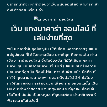
ปรารถนาที่จะ หาคำตอบว่าเว็บพนันออนไลน์ สามารถเข้า
ถึงได้จริงๆ หรือเปล่า
เว็บ แทงบาคาร่า ออนไลน์ ที่
เล่นง่ายที่สุด
พนันบาคาร่าในยุคปัจจุบัน มีให้เลือก หลากหลายรูปแบบ
แต่รูปแบบ ที่ได้รับความนิยม มากที่สุด คือการเล่น ผ่าน
เว็บบาคาร่าออนไลน์
ซึ่งในปัจจุบัน ก็มีให้เลือก หลาก
หลาย รูปแบบหลากหลาย เว็บ แต่รูปแบบ ที่ได้รับความ
นิยมมากที่สุดนั่น ก็คงไม่พ้น การเล่นผ่านหน้า มือถือ ที่
ทำให้ คุณสามารถ พกพา ตลอดถึงตัวได้ 24 ชั่วโมง
ทำให้โลก แห่งการเสี่ยงดวง เสี่ยงทาย ของคุณนั้น เป็น
ไปได้ อย่างง่ายดาย แต่ เหตุผลอะไร ที่คุณจะเลือกเล่น
เว็บไซต์ นั้นนั่น เป็นเหตุผล ที่คุณจะต้อง นำมาวิเคราะห์
พิจารณากันในวันนี้