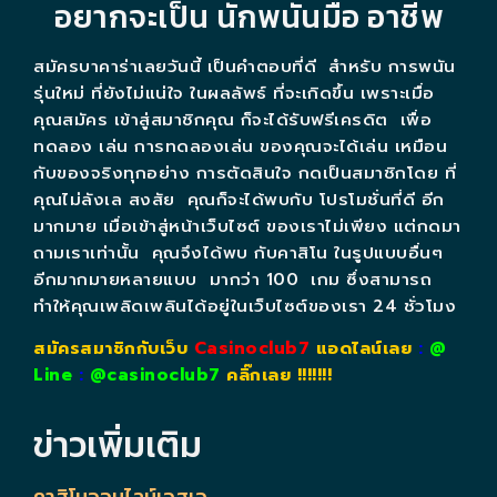
อยากจะเป็น นักพนันมือ อาชีพ
สมัครบาคาร่าเลยวันนี้ เป็นคำตอบที่ดี สำหรับ การพนัน
รุ่นใหม่ ที่ยังไม่แน่ใจ ในผลลัพธ์ ที่จะเกิดขึ้น เพราะเมื่อ
คุณสมัคร เข้าสู่สมาชิกคุณ ก็จะได้รับฟรีเครดิต เพื่อ
ทดลอง เล่น การทดลองเล่น ของคุณจะได้เล่น เหมือน
กับของจริงทุกอย่าง การตัดสินใจ กดเป็นสมาชิกโดย ที่
คุณไม่ลังเล สงสัย คุณก็จะได้พบกับ โปรโมชั่นที่ดี อีก
มากมาย เมื่อเข้าสู่หน้าเว็บไซต์ ของเราไม่เพียง แต่กดมา
ถามเราเท่านั้น คุณจึงได้พบ กับคาสิโน ในรูปแบบอื่นๆ
อีกมากมายหลายแบบ มากว่า 100 เกม ซึ่งสามารถ
ทำให้คุณเพลิดเพลินได้อยู่ในเว็บไซต์ของเรา 24 ชั่วโมง
สมัครสมาชิกกับเว็บ
Casinoclub7
แอดไลน์เลย
:
@
Line
:
@
casinoclub7
คลิ๊กเลย !!!!!!!
ข่าวเพิ่มเติม
คาสิโนออนไลน์เอสเอ