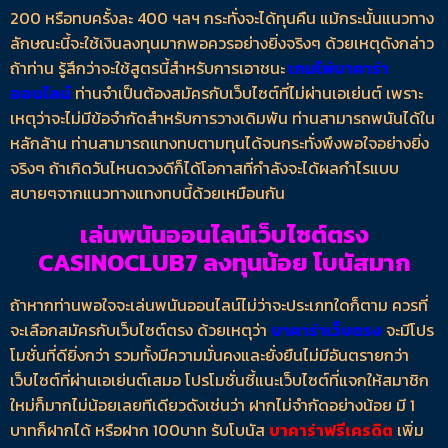
200 หรือทบครั้งละ 400 ฯลฯ กระทั่งจะได้ทุนคืน แม้กระนั้นแนวทาง
ลักษณะนี้จะใช้เงินลงทุนมากพอควรอย่างยิ่งจริงๆ ด้วยเหตุดังกล่าว
ถ้าท่าน รู้สึกว่าจะใช้สูตรนี้สำหรับการเอาชนะ
เกมไพ่บาคาร่า
ออนไลน์
ท่านจำเป็นต้องสมัครกับเว็บไซต์ที่ไม่ผ่านเอเย่นต์ เพราะ
เหตุว่าจะไม่มีข้อจำกัดสำหรับการวางเดิมพัน ท่านสามารถพนันได้ใน
หลักล้าน ท่านสามารถแทงทบตามทุนได้จนกระทั่งพึงพอใจอย่างยิ่ง
จริงๆ ถ้าเกิดวันไหนดวงดีก็ได้โอกาสที่กำลังจะได้ผลกำไรแบบ
สบายๆจากแนวทางแทงทบนี้ด้วยเหมือนกัน
เล่นพนันออนไลน์เว็บไซต์ตรง
CASINOCLUB7 ลงทุนน้อย โบนัสมาก
ถ้าหากท่านพอใจจะเล่นพนันออนไลน์ไม่ว่าจะประเภทใดก็ตาม ควรที่
จะเลือกสมัครกับเว็บไซต์ตรง ด้วยเหตุว่า
บาคาร่าเว็บตรง
จะมีโปร
โมชั่นที่ดียิ่งกว่า รวมทั้งมีความมั่นคงและยั่งยืนไม่มีอันตรายกว่า
เว็บไซต์ที่ผ่านเอเย่นต์เสมอ โปรโมชั่นชี้แนะเว็บไซต์ที่แจกให้สมาชิก
ใหม่ก็มากไม่น้อยเลยทีเดียวดังเช่นว่า ฝากไม่จำกัดอย่างน้อย มี 1
บาทก็ฝากได้ หรือฝาก 100บาท รับโบนัส
บาคาร่าฟรีเครดิต
เพิ่ม