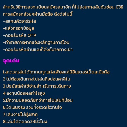
สำหรับวิธีการลงทะเบียนสมัครสมาชิก ก็ไม่ยุ่งยากสลับซับซ้อน มีวิธี
การสมัครกล้วยๆผ่านมือถือ ดังต่อไปนี้
-สแกนคิวอาร์รหัส
-แล้วกรอกข้อมูล
-คอยรับรหัส OTP
-ทำรายการฝากแจ้งหลักฐานการโอน
-คอยรับรหัสผ่านและก็ลิ้งค์ปากทางเข้า
จุดเด่น
1.สะดวกเล่นได้ทุกหนทุกแห่งเพียงแค่มีอินเตอร์เน็ตละมือถือ
2.ไม่ต้องเดินทางไปเล่นถึงบ่อนคาสิโน
3.มัธยัสถ์ค่าใช้จ่ายสำหรับการเดินทาง
4.ลงทุนน้อยผลกำไรสูง
5.มีความปลอดภัยกว่าการไปเล่นที่บ่อน
6.ได้เงินจริง รวมทั้งรวดเร็วทันใจ
7.เล่นง่ายไม่ยุ่งยาก
8.เล่นได้ตลอด24ชั่วโมง