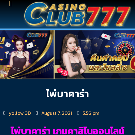
ไพ่บาคาร่า
yollow 3D
August 7, 2021
5:56 pm
ไพ่บาคาร่า เกมคาสิโนออนไลน์