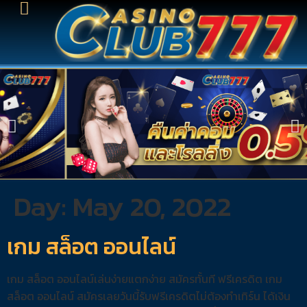
Day:
May 20, 2022
เกม สล็อต ออนไลน์
เกม สล็อต ออนไลน์เล่นง่ายแตกง่าย สมัครทั้นที ฟรีเครดิต เกม
สล็อต ออนไลน์ สมัครเลยวันนี้รับฟรีเครดิตไม่ต้องทำเทิร์น ได้เงิน