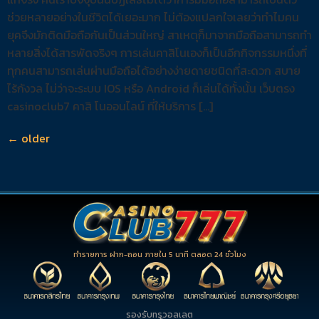
ช่วยหลายอย่างในชีวิตได้เยอะมาก ไม่ต้องแปลกใจเลยว่าทำไมคน
ยุคจึงมักติดมือถือกันเป็นส่วนใหญ่ สาเหตุก็มาจากมือถือสามารถทำ
หลายสิ่งได้สารพัดจริงๆ การเล่นคาสิโนเองก็เป็นอีกกิจกรรมหนึ่งที่
ทุกคนสามารถเล่นผ่านมือถือได้อย่างง่ายดายชนิดที่สะดวก สบาย
ไร้กังวล ไม่ว่าจะระบบ IOS หรือ Android ก็เล่นได้ทั้งนั้น เว็บตรง
casinoclub7 คาสิ โนออนไลน์ ที่ให้บริการ […]
←
older
ทำรายการ ฝาก-ถอน ภายใน 5 นาที ตลอด 24 ชั่วโมง
รองรับทรูวอลเลต