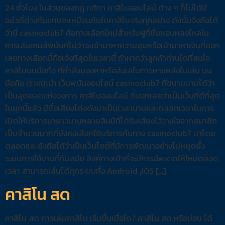
24 ชั่วโมง ในส่วนของกฎ กติกา คาสิโนออนไลน์ ต่าง ๆ ก็ไม่ได้มี
อะไรที่ต่างกันแทบจะเหมือนกับในคาสิโนจริงทุกอย่าง ดังนั้นจึงถือได้
ว่านี่ casinoclub7 คือทางเลือกใหม่สำหรับผู้ที่ชื่นชอบหลงใหลใน
การเล่นเกมส์พนันที่ไม่ว่าจะเข้ามาหาความสุขหรือเข้ามาหาเงินที่บอก
เลยทางเลือกนี้คือเจ๋งที่สุดในเวลานี้ ถ้าหากว่าลูกค้าท่านใดที่สนใจ
คาสิโนบนมือถือ ที่กำลังมองหาหรือลังเลในการหาแหล่งในเล่น บน
มือถือ เราแนะนำ เว็บพนันออนไลน์ casinoclub7 ที่ขนานนามได้ว่า
เป็นสุดยอดแห่งวงการ คาสิโนออนไลน์ ที่บอกเลยว่าเป็นเว็บที่ดีที่สุด
ในยุคนี้แล้ว มีชื่อเสียงโด่งดังมาเป็นเวลานานและตลอดเวลาในการ
เปิดให้บริการมายาวนานหลายสิบปีที่ได้รับเสียงไว้วางใจจากสมาชิก
เป็นจำนวนมากที่ยังคงเลือกใช้บริการกับทาง casinoclub7 มาโดย
ตลอดและยังถือได้ว่าเป็นเว็บไซต์ที่มีการพัฒนาอย่างไม่หยุดยั้ง
ระบบการใช้งานที่ทันสมัย ลิงค์ทางเข้าที่จะมีการอัพเดตให้ใหม่ตลอด
เวลา สามารถเล่นได้ทุกระบบทั้ง Android ,iOS […]
คาสิโน สด
คาสิโน สด การเล่นคาสิโน เริ่มขึ้นเมื่อใด? คาสิโน สด หรือบ่อน ได้