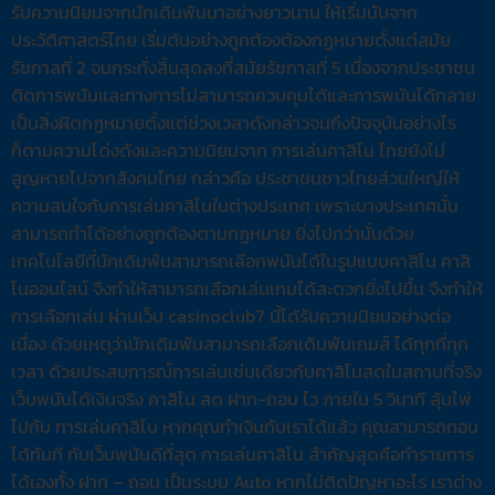
รับความนิยมจากนักเดิมพันมาอย่างยาวนาน ให้เริ่มนับจาก
ประวัติศาสตร์ไทย เริ่มต้นอย่างถูกต้องต้องกฏหมายตั้งแต่สมัย
รัชกาลที่ 2 จนกระทั่งสิ้นสุดลงที่สมัยรัชกาลที่ 5 เนื่องจากประชาชน
ติดการพนันและทางการไม่สามารถควบคุมได้และการพนันได้กลาย
เป็นสิ่งผิดกฏหมายตั้งแต่ช่วงเวลาดังกล่าวจนถึงปัจจุบันอย่างไร
ก็ตามความโด่งดังและความนิยมจาก การเล่นคาสิโน ไทยยังไม่
สูญหายไปจากสังคมไทย กล่าวคือ ประชาชนชาวไทยส่วนใหญ่ให้
ความสนใจกับการเล่นคาสิโนในต่างประเทศ เพราะบางประเทศนั้น
สามารถทำได้อย่างถูกต้องตามกฏหมาย ยิ่งไปกว่านั้นด้วย
เทคโนโลยีที่นักเดิมพันสามารถเลือกพนันได้ในรูปแบบคาสิโน คาสิ
โนออนไลน์ จึงทำให้สามารถเลือกเล่นเกมได้สะดวกยิ่งไปขึ้น จึงทำให้
การเลือกเล่น ผ่านเว็บ casinoclub7 นี้ได้รับความนิยมอย่างต่อ
เนื่อง ด้วยเหตุว่านักเดิมพันสามารถเลือกเดิมพันเกมส์ ได้ทุกที่ทุก
เวลา ด้วยประสบการณ์การเล่นเช่นเดียวกับคาสิโนสดในสถานที่จริง
เว็บพนันได้เงินจริง คาสิโน สด ฝาก-ถอน ไว ภายใน 5 วินาที ลุ้นไพ่
ไปกับ การเล่นคาสิโน หากคุณทำเงินกับเราได้แล้ว คุณสามารถถอน
ได้ทันที กับเว็บพนันดีที่สุด การเล่นคาสิโน สำคัญสุดคือทำรายการ
ได้เองทั้ง ฝาก – ถอน เป็นระบบ Auto หากไม่ติดปัญหาอะไร เราต่าง