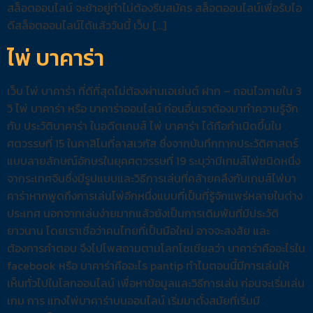
สล็อตออนไลน์ จะช้าอยู่ทำไม่ต้องรีบสมัคร สล็อตออนไลน์เพื่อรับไอ
ดีสล็อตออนไลน์ได้แล้ววันนี้ เว็บ […]
ไพ่ บาคาร่า
เว็บ ไพ่ บาคาร่า ที่ดีที่สุดไม่ต้องผ่านเอเย่นต์ ฝาก – ถอนไวภายใน 3
วิ ไพ่ บาคาร่า หรือ บาคาร่าออนไลน์ ก่อนอื่นเราต้องมาทำความรู้จัก
กับ ประวัติบาคาร่า ในอดีตเกมส์ ไพ่ บาคาร่า ได้ถือกำเนิดขึ้นใน
ศตวรรษที่ 15 ในคาสิโนที่ลาสเวกัส ซึ่งจากบันทึกทากประวัติศาสตร์
แบบลายลักษณ์อักษรในยุคศตวรรษที่ 19 ระบุว่ามีเกมส์ไพ่ชนิดหนึ่ง
จากระเทศจีนซึ่งมีรูปแบบและวิธีการเล่นที่คล้ายคลึงกับเกมส์ไพ่บา
คาร่าหากพูดถึงการเล่นไพ่อีกหนึ่งแบบที่เป็นที่รู้จักแพร่หลายในต่าง
ประเทศ นอกจากเล่นง่ายมากแล้วยังเป็นการเดิมพันที่มีประวัติ
ยาวนาน โดยเราเชื่อว่าคนไทยที่เป็นมือใหม่ อาจจะสงสัย และ
ต้องการคำตอบ จึงไปโพสถามตามโลกโซเชียลว่า บาคาร่าคืออะไรใน
facebook หรือ บาคาร่าคืออะไร pantip ทำไมตอนนี้มีการเล่นให้
เห็นทั่วไปในโลกออนไลน์ เพื่อหาข้อมูลและวิธีการเล่น ก่อนจะเริ่มเล่น
เกม การ แทงไพ่บาคาร่าบนออนไลน์ เริ่มมาตั้งสมัยที่เริ่มมี