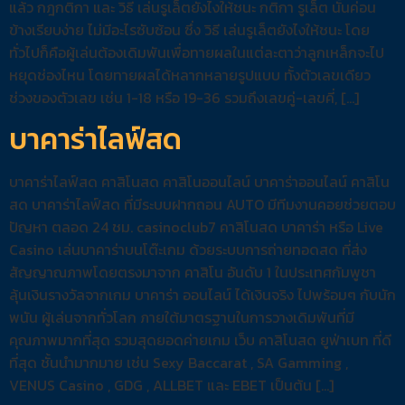
แล้ว กฎกติกา และ วิธี เล่นรูเล็ตยังไงให้ชนะ กติกา รูเล็ต นั้นค่อน
ข้างเรียบง่าย ไม่มีอะไรซับซ้อน ซึ่ง วิธี เล่นรูเล็ตยังไงให้ชนะ โดย
ทั่วไปก็คือผู้เล่นต้องเดิมพันเพื่อทายผลในแต่ละตาว่าลูกเหล็กจะไป
หยุดช่องไหน โดยทายผลได้หลากหลายรูปแบบ ทั้งตัวเลขเดียว
ช่วงของตัวเลข เช่น 1-18 หรือ 19-36 รวมถึงเลขคู่-เลขคี่, […]
บาคาร่าไลฟ์สด
บาคาร่าไลฟ์สด คาสิโนสด คาสิโนออนไลน์ บาคาร่าออนไลน์ คาสิโน
สด บาคาร่าไลฟ์สด ที่มีระบบฝากถอน AUTO มีทีมงานคอยช่วยตอบ
ปัญหา ตลอด 24 ชม. casinoclub7 คาสิโนสด บาคาร่า หรือ Live
Casino เล่นบาคาร่าบนโต๊ะเกม ด้วยระบบการถ่ายทอดสด ที่ส่ง
สัญญาณภาพโดยตรงมาจาก คาสิโน อันดับ 1 ในประเทศกัมพูชา
ลุ้นเงินรางวัลจากเกม บาคาร่า ออนไลน์ ได้เงินจริง ไปพร้อมๆ กับนัก
พนัน ผู้เล่นจากทั่วโลก ภายใต้มาตรฐานในการวางเดิมพันที่มี
คุณภาพมากที่สุด รวมสุดยอดค่ายเกม เว็บ คาสิโนสด ยูฟ่าเบท ที่ดี
ที่สุด ชั้นนำมากมาย เช่น Sexy Baccarat , SA Gamming ,
VENUS Casino , GDG , ALLBET และ EBET เป็นต้น […]