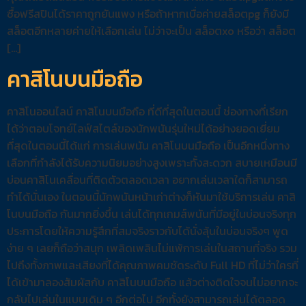
ซื้อฟรีสปินได้ราคาถูกยันแพง หรือถ้าหากเบื่อค่ายสล็อตpg ก็ยังมี
สล็อตอีกหลายค่ายให้เลือกเล่น ไม่ว่าจะเป็น สล็อตxo หรือว่า สล็อต
[…]
คาสิโนบนมือถือ
คาสิโนออนไลน์ คาสิโนบนมือถือ ที่ดีที่สุดในตอนนี้ ช่องทางที่เรียก
ได้ว่าตอบโจทย์ไลฟ์สไตล์ของนักพนันรุ่นใหม่ได้อย่างยอดเยี่ยม
ที่สุดในตอนนี้ได้แก่ การเล่นพนัน คาสิโนบนมือถือ เป็นอีกหนึ่งทาง
เลือกที่กำลังได้รับความนิยมอย่างสูงเพราะทั้งสะดวก สบายเหมือนมี
บ่อนคาสิโนเคลื่อนที่ติดตัวตลอดเวลา อยากเล่นเวลาใดก็สามารถ
ทำได้นั่นเอง ในตอนนี้นักพนันหน้าเก่าต่างก็หันมาใช้บริการเล่น คาสิ
โนบนมือถือ กันมากยิ่งขึ้น เล่นได้ทุกเกมส์พนันที่มีอยู่ในบ่อนจริงทุก
ประการโดยให้ความรู้สึกที่สมจริงราวกับได้นั่งลุ้นในบ่อนจริงๆ พูด
ง่าย ๆ เลยก็ถือว่าสนุก เพลิดเพลินไม่แพ้การเล่นในสถานที่จริง รวม
ไปถึงทั้งภาพและเสียงที่ได้คุณภาพคมชัดระดับ Full HD ที่ไม่ว่าใครที่
ได้เข้ามาลองสัมผัสกับ คาสิโนบนมือถือ แล้วต่างติดใจจนไม่อยากจะ
กลับไปเล่นในแบบเดิม ๆ อีกต่อไป อีกทั้งยังสามารถเล่นได้ตลอด