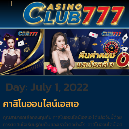
Day:
July 1, 2022
คาสิโนออนไลน์เอสเอ
คุณสามารถเลือกลงทุนกับ คาสิโนออนไลน์เอสเอ ได้แล้ววันนี้ด้วย
การตัดสินใจเรียนรู้กับเว็บของเราว่าดีอย่างไร คาสิโนออนไลน์เอส