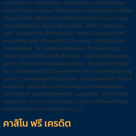
เอ ที่ตอบสนอง ความต้องการ ของทุกคนล้วน เป็นเกมที่ประสบ
ความสำเร็จจากการลงทุน ที่จะพิสูจน์แล้วจะเพิ่มทั่วโลกไม่มากก็น้อย
ถ้าสามารถเรียน รู้ข้อมูลต่างๆ เกี่ยวกับการใช้บริการ และ การเล่น
เกมคาสิโนออนไลน์ ที่ปลอดภัย ปลอดภัย ทำให้ได้ ข้อมูลของ
ลูกค้า และปลอดภัย ทั้งด้านการเล่น ที่คุณจะไม่พลาดทุกวินาที
แห่งความลุ้นระทึก สร้างผลกำไร ในการลงทุน ของคุณได้อย่าง
ร้อยเปอร์เซ็นต์ เว็บ คาสิโนออนไลน์เอสเอ ที่ได้รับมาตรฐาน
อันดับความน่าเชื่อถือ เป็นเว็บที่มีมานาน และได้รับมาตรฐานระดับ
เอเชีย ด้วยระบบการประมวลผล หลังบ้าน ที่ให้คุณมากกว่าที่คุณ
คิด การตอบสนองที่รวดเร็วของ Admin ที่สามารถให้คำปรึกษาคุณ
ตลอด การเล่นของคุณ ได้ตลอดเวลา เกมพนันออนไลน์ เว็บคาสิ
โนออนไลน์ ถูกสร้างขึ้น มาหลากหลายรูปแบบ เพื่อตอบสนอง
ความต้องการ ของคนทุกเพศทุกวัย และทุกอาชีพ สาขาสามารถ
เลือกเล่นได้ ตามความถนัดของคุณ โดยสามารถศึกษาหาข้อมูล
จากเว็บไซต์ ของเราได้ หรือบทความ […]
คาสิโน ฟรี เครดิต