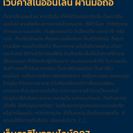
เว็บคาสิโนออนไลน์ ผ่านมือถือ
เว็บคาสิโนออนไลน์ ผ่านมือถือ ทำให้ชีวิตปลอดภัยขึ้น เว็บคาสิโน
ออนไลน์ ผ่านมือถือ สถานการณ์โรคระบาด ที่มีทั่วโลก ทำให้ทุกคน
เกิดระแวง และสงสัย กับผู้คนรอบตัว ว่ามีใครเป็น covid 19 หรือ
เปล่า สำหรับนักพนัน ที่ชอบการเสี่ยงดวง เป็นชีวิตจิตใจ ก็หมด
ทางเลือก หมดตัวเลือกไป กันมากมาย แต่เมื่อมีบางอย่าง เข้ามา
ตอบโจทย์ ให้ท่านได้มาลองฝีมือ กันอีกครั้ง นั่นเป็นโอกาสที่ดี และ
เป็นทางรอด ที่ดีสำหรับผู้ที่ต้องการ ประสบความสำเร็จ ในการพนัน
กับคำตอบที่ได้รับความนิยม เว็บคาสิโนออนไลน์ เว็บคาสิโน
ออนไลน์ จะเป็นทางเลือก หรือเรียกง่ายๆ ว่าเป็นทางรอด ของคนยุค
ปัจจุบัน ที่ต้องการหาราย ได้เสริมหรือรายได้ เพิ่มและมีผู้คน
มากมาย ที่ประสบความสำเร็จ จากการหารายได้จากเว็บเหล่านี้
ปัจจุบัน มีให้เลือกมากมาย หลายเว็บ แล้วแบบไหนล่ะ ที่สร้างความ
เชื่อถือ ให้กับคุณมากที่สุด ในเรื่องมาตรฐานของความปลอดภัย
หรือว่าเรื่องอะไร กติกาการเล่น ที่เป็นสากล นั่นเป็นเหตุผลนึง ที่
คุณจะใช้ในการตัดสินใจ เลือกเล่นไม่ว่า […]