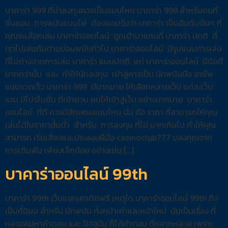
บาคาร่า 999 ที่น่าลงทุนควรเป็นแบบไหน บาคาร่า 999 สำหรับคนที่
ชื่นชอบ การพนันแบบไพ่ ต้องยอมรับว่า บาคาร่า เป็นอันดับต้นๆ ที่
คุณจะเลือกเล่น บาคาร่าออนไลน์ ถูกเข้ามาแทนที่ บาคาร่า ปกติ ที่
เราไปเล่นกันตามบ่อนพนันทั่วไป บาคาร่าออนไลน์ มีรูปแบบการเล่น
ที่ไม่ต่างจากการเล่น บาคาร่า แบบปกติ แต่ บาคาร่าออนไลน์ มีข้อดี
มากกว่านั้น และ ทำให้นักลงทุน เข้าสู่การเป็น นักพนันมือ อาชีพ
แบบรวดเร็ว บาคาร่า 999 มีมากมาย ให้เลือกหลายเว็บ แต่ละเว็บ
รวม มีโปรโมชั่น ที่เย้ายวน คนให้เข้าสู่เว็บ อย่างมากมาย บาคาร่า
ออนไลน์ ที่ดี ควรมีลักษณะแบบไหน นั่น คือ ราคา ที่สามารถให้คุณ
เล่นได้ในราคาขั้นต่ำ สำหรับ การลงทุน ที่ไม่ มากเกินไป ทำให้คุณ
สามารถ เริ่มเสี่ยงและประลองฝีมือ casinoclub777 ของคุณจาก
การเดิมพัน เพียงเล็กน้อย อย่างเช่น […]
บาคาร่าออนไลน์ 99th
บาคาร่า 99th เว็บแจกเครดิตฟรี เหตุใด บาคาร่าออนไลน์ 99th ถึง
เป็นที่นิยม สำหรับ นักพนัน ทั้งหน้าเก่าและหน้าใหม่ มันเป็นเรื่อง ที่
หลายคนหาคำตอบ และ ปัจจุบัน ก็ได้คำตอบ ที่หลากหลาย เพราะ