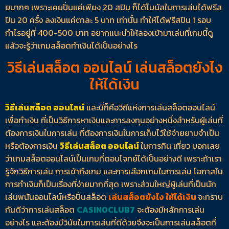
ยมากๆ เพราะเคยปั่นแค่เพียง 20 สปิน ก็ได้โบนัสในการเล่นได้ฟรีส
ปิน 20 ครั้ง ลงเงินแค่ตาละ 5 บาท เท่านั้น ทำให้ได้ฟรีสปิน 1 รอบ
กำไรอยู่ที่ 400-500 บาท อยากแนะนำให้ลองเข้ามาเล่นที่เกมนี้ดู
แล้วจะรู้ว่าเกมสล็อตทำเงินได้เป็นอย่างไร
วิธีเล่นสล็อต ออนไลน์ เล่นสล็อตยังไง
ให้ได้เงิน
วิธีเล่นสล็อต ออนไลน์
และนี่ก็คือวิถีแห่งการเล่นสล็อตออนไลน์
เพื่อทำเงิน ที่เป็นวิธีการหาเงินและการลงทุนอย่างหนึ่งสำหรับผู้เล่นที่
ต้องการเงินในการเล่น ที่ต้องการเงินในการเก็บไว้ใช้จ่ายยามจำเป็น
หรือต้องการเงิน
วิธีเล่นสล็อต ออนไลน์
ในการกิน เที่ยว บอกเลย
ว่าเกมสล็อตออนไลน์เป็นเกมที่ตอบโจทย์ได้เป็นอย่างดี เพราะถ้าเรา
รู้จักวิธีการเล่น การเข้าถึงเกม และการเลือกเกมในการเล่น โอกาสใน
การทำเงินก็เป็นเรื่องที่ง่ายมากที่สุด เพราะส่วนใหญ่ผู้เล่นที่เป็นนัก
เล่นพนันออนไลน์หรือปั่นสล็อต
เล่นสล็อตยังไง ให้ได้เงิน
จะทราบ
กันดีว่าการเล่นสล็อต
CASINOCLUB7
จะต้องมีหลักการเล่น
อย่างไร และต้องมีวินัยในการเล่นที่ดีด้วยจึงจะเป็นการเล่นสล็อตที่