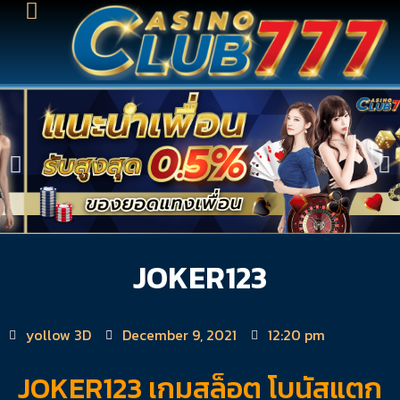
JOKER123
yollow 3D
December 9, 2021
12:20 pm
JOKER123 เกมสล็อต โบนัสแตก